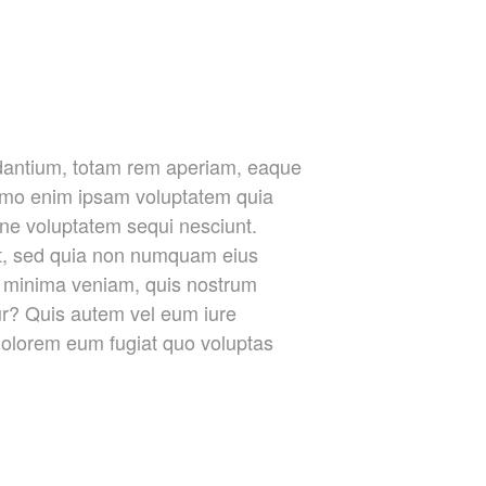
udantium, totam rem aperiam, eaque
 Nemo enim ipsam voluptatem quia
one voluptatem sequi nesciunt.
lit, sed quia non numquam eius
d minima veniam, quis nostrum
ur? Quis autem vel eum iure
 dolorem eum fugiat quo voluptas