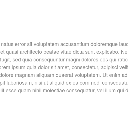
te natus error sit voluptatem accusantium doloremque la
is et quasi architecto beatae vitae dicta sunt explicabo.
t fugit, sed quia consequuntur magni dolores eos qui rati
rem ipsum quia dolor sit amet, consectetur, adipisci ve
t dolore magnam aliquam quaerat voluptatem. Ut enim a
ipit laboriosam, nisi ut aliquid ex ea commodi consequat
elit esse quam nihil molestiae consequatur, vel illum qui